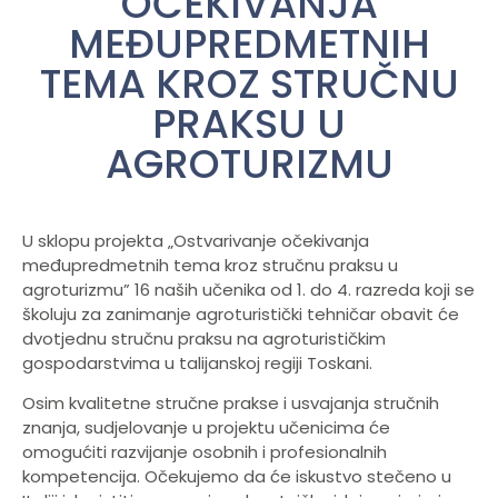
OČEKIVANJA
MEĐUPREDMETNIH
TEMA KROZ STRUČNU
PRAKSU U
AGROTURIZMU
U sklopu projekta „Ostvarivanje očekivanja
međupredmetnih tema kroz stručnu praksu u
agroturizmu” 16 naših učenika od 1. do 4. razreda koji se
školuju za zanimanje agroturistički tehničar obavit će
dvotjednu stručnu praksu na agroturističkim
gospodarstvima u talijanskoj regiji Toskani.
Osim kvalitetne stručne prakse i usvajanja stručnih
znanja, sudjelovanje u projektu učenicima će
omogućiti razvijanje osobnih i profesionalnih
kompetencija. Očekujemo da će iskustvo stečeno u