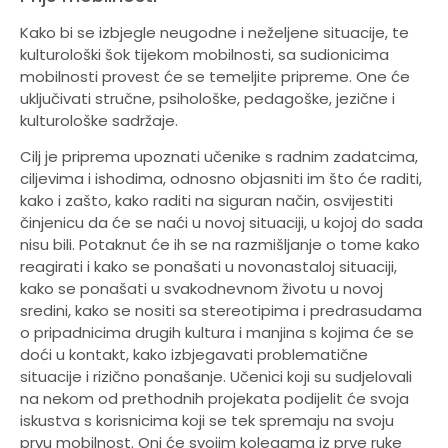
Kako bi se izbjegle neugodne i neželjene situacije, te
kulturološki šok tijekom mobilnosti, sa sudionicima
mobilnosti provest će se temeljite pripreme. One će
uključivati stručne, psihološke, pedagoške, jezične i
kulturološke sadržaje.
Cilj je priprema upoznati učenike s radnim zadatcima,
ciljevima i ishodima, odnosno objasniti im što će raditi,
kako i zašto, kako raditi na siguran način, osvijestiti
činjenicu da će se naći u novoj situaciji, u kojoj do sada
nisu bili. Potaknut će ih se na razmišljanje o tome kako
reagirati i kako se ponašati u novonastaloj situaciji,
kako se ponašati u svakodnevnom životu u novoj
sredini, kako se nositi sa stereotipima i predrasudama
o pripadnicima drugih kultura i manjina s kojima će se
doći u kontakt, kako izbjegavati problematične
situacije i rizično ponašanje. Učenici koji su sudjelovali
na nekom od prethodnih projekata podijelit će svoja
iskustva s korisnicima koji se tek spremaju na svoju
prvu mobilnost. Oni će svojim kolegama iz prve ruke