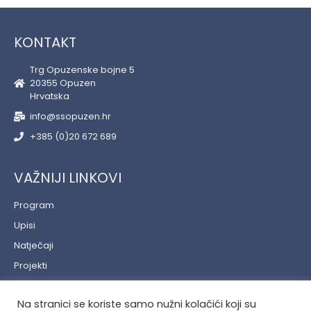
KONTAKT
Trg Opuzenske bojne 5
20355 Opuzen
Hrvatska
info@ssopuzen.hr
+385 (0)20 672 689
VAŽNIJI LINKOVI
Program
Upisi
Natječaji
Projekti
Učenički servis
Na stranici se koriste samo nužni kolačići koji su
Politika privatnosti