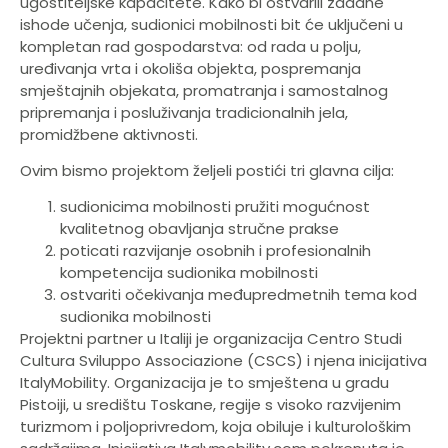
ugostiteljske kapacitete. Kako bi ostvarili zadane
ishode učenja, sudionici mobilnosti bit će uključeni u
kompletan rad gospodarstva: od rada u polju,
uređivanja vrta i okoliša objekta, pospremanja
smještajnih objekata, promatranja i samostalnog
pripremanja i posluživanja tradicionalnih jela,
promidžbene aktivnosti.
Ovim bismo projektom željeli postići tri glavna cilja:
sudionicima mobilnosti pružiti mogućnost
kvalitetnog obavljanja stručne prakse
poticati razvijanje osobnih i profesionalnih
kompetencija sudionika mobilnosti
ostvariti očekivanja međupredmetnih tema kod
sudionika mobilnosti
Projektni partner u Italiji je organizacija Centro Studi
Cultura Sviluppo Associazione (CSCS) i njena inicijativa
ItalyMobility. Organizacija je to smještena u gradu
Pistoiji, u središtu Toskane, regije s visoko razvijenim
turizmom i poljoprivredom, koja obiluje i kulturološkim