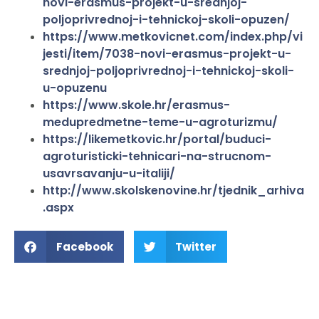
novi-erasmus-projekt-u-srednjoj-
poljoprivrednoj-i-tehnickoj-skoli-opuzen/
https://www.metkovicnet.com/index.php/vi
jesti/item/7038-novi-erasmus-projekt-u-
srednjoj-poljoprivrednoj-i-tehnickoj-skoli-
u-opuzenu
https://www.skole.hr/erasmus-
medupredmetne-teme-u-agroturizmu/
https://likemetkovic.hr/portal/buduci-
agroturisticki-tehnicari-na-strucnom-
usavrsavanju-u-italiji/
http://www.skolskenovine.hr/tjednik_arhiva
.aspx
Facebook
Twitter