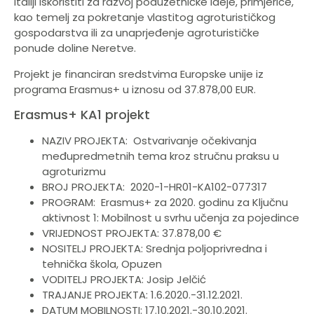
Italiji iskoristiti za razvoj poduzetničke ideje, primjerice,
kao temelj za pokretanje vlastitog agroturističkog
gospodarstva ili za unaprjeđenje agroturističke
ponude doline Neretve.
Projekt je financiran sredstvima Europske unije iz
programa Erasmus+ u iznosu od 37.878,00 EUR.
Erasmus+ KA1 projekt
NAZIV PROJEKTA: Ostvarivanje očekivanja
međupredmetnih tema kroz stručnu praksu u
agroturizmu
BROJ PROJEKTA: 2020-1-HR01-KA102-077317
PROGRAM: Erasmus+ za 2020. godinu za Ključnu
aktivnost 1: Mobilnost u svrhu učenja za pojedince
VRIJEDNOST PROJEKTA: 37.878,00 €
NOSITELJ PROJEKTA: Srednja poljoprivredna i
tehnička škola, Opuzen
VODITELJ PROJEKTA: Josip Jelčić
TRAJANJE PROJEKTA: 1.6.2020.-31.12.2021.
DATUM MOBILNOSTI: 17.10.2021.-30.10.2021.