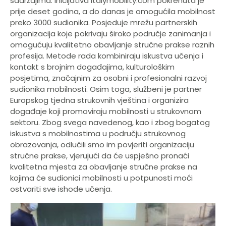
sadržajima. Inicijativa Italymobility.com pokrenuta je
prije deset godina, a do danas je omogućila mobilnost
preko 3000 sudionika. Posjeduje mrežu partnerskih
organizacija koje pokrivaju široko područje zanimanja i
omogućuju kvalitetno obavljanje stručne prakse raznih
profesija. Metode rada kombiniraju iskustva učenja i
kontakt s brojnim događajima, kulturološkim
posjetima, značajnim za osobni i profesionalni razvoj
sudionika mobilnosti. Osim toga, službeni je partner
Europskog tjedna strukovnih vještina i organizira
događaje koji promoviraju mobilnosti u strukovnom
sektoru. Zbog svega navedenog, kao i zbog bogatog
iskustva s mobilnostima u području strukovnog
obrazovanja, odlučili smo im povjeriti organizaciju
stručne prakse, vjerujući da će uspješno pronaći
kvalitetna mjesta za obavljanje stručne prakse na
kojima će sudionici mobilnosti u potpunosti moći
ostvariti sve ishode učenja.