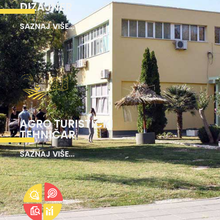
DIZAJNER
SAZNAJ VIŠE...
AGRO TURISTIČKI
TEHNIČAR
SAZNAJ VIŠE...