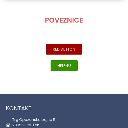
POVEZNICE
RED BUTTON
HELP4U
KONTAKT
Trg Opuzenske bojne 5
20355 Opuzen