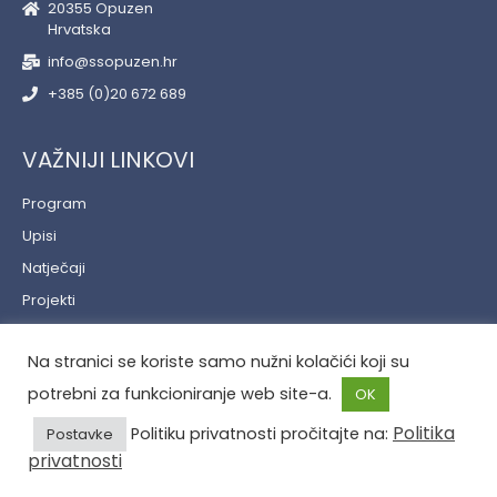
20355 Opuzen
Hrvatska
info@ssopuzen.hr
+385 (0)20 672 689
VAŽNIJI LINKOVI
Program
Upisi
Natječaji
Projekti
Učenički servis
Na stranici se koriste samo nužni kolačići koji su
Politika privatnosti
potrebni za funkcioniranje web site-a.
OK
Politika
Politiku privatnosti pročitajte na:
Postavke
privatnosti