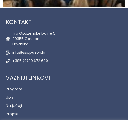
KONTAKT
Trg Opuzenske bojne 5
20355 Opuzen
Hrvatska
info@ssopuzen.hr
+385 (0)20 672 689
VAŽNIJI LINKOVI
Program
Upisi
Natječaji
Projekti
Učenički servis