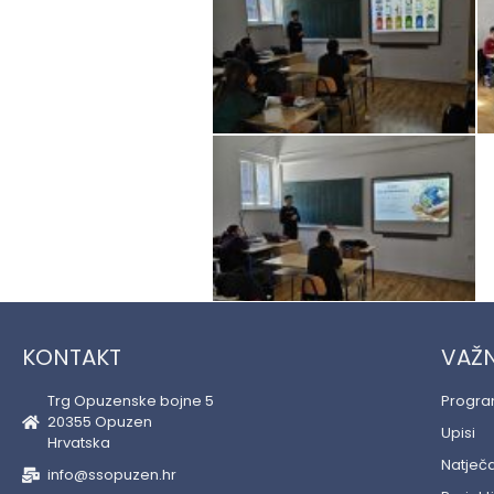
KONTAKT
VAŽN
Trg Opuzenske bojne 5
Progr
20355 Opuzen
Upisi
Hrvatska
Natječa
info@ssopuzen.hr