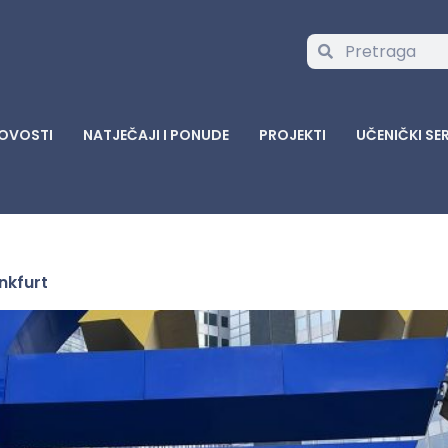
OVOSTI
NATJEČAJI I PONUDE
PROJEKTI
UČENIČKI SE
nkfurt