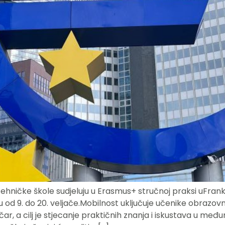
 tehničke škole sudjeluju u Erasmus+ stručnoj praksi uFran
ju od 9. do 20. veljače.Mobilnost uključuje učenike obrazo
ničar, a cilj je stjecanje praktičnih znanja i iskustava u