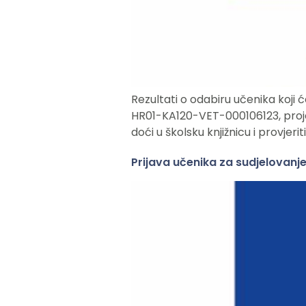
Rezultati o odabiru učenika koji 
HR01-KA120-VET-000106123, projek
doći u školsku knjižnicu i provjer
Prijava učenika za sudjelovanj