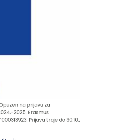
e Opuzen na prijavu za
 2024.-2025. Erasmus
0313923. Prijava traje do 30.10.,
]