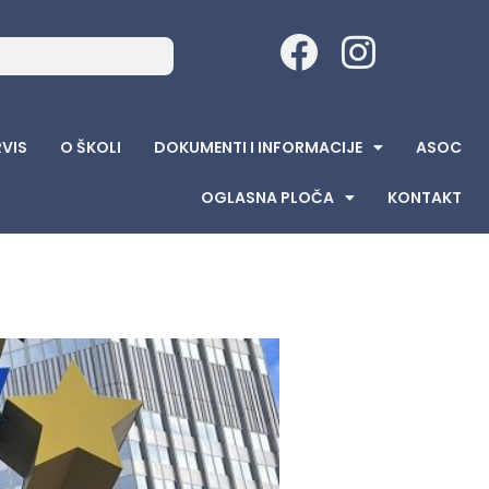
RVIS
O ŠKOLI
DOKUMENTI I INFORMACIJE
ASOC
OGLASNA PLOČA
KONTAKT