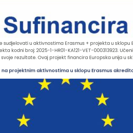
će sudjelovati u aktivnostima Erasmus + projekta u sklopu 
ta kodni broj: 2025-1-HR01-KA121-VET-000313923. Učenici 
iti svoje rezultate. Ovaj projekt financira Europska unija u 
e na projektnim aktivnostima u sklopu Erasmus akredita