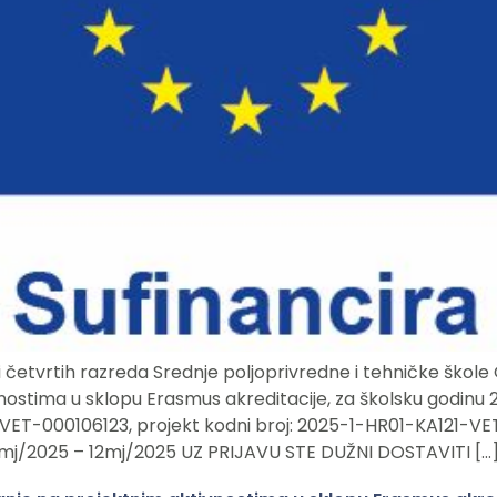
h i četvrtih razreda Srednje poljoprivredne i tehničke škol
nostima u sklopu Erasmus akreditacije, za školsku godinu
ET-000106123, projekt kodni broj: 2025-1-HR01-KA121-VET00
11 mj/2025 – 12mj/2025 UZ PRIJAVU STE DUŽNI DOSTAVITI […