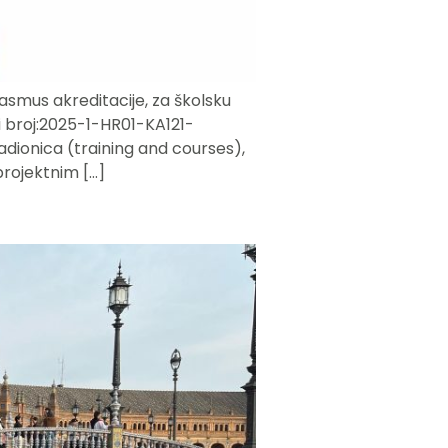
rasmus akreditacije, za školsku
 broj:2025-1-HR01-KA121-
radionica (training and courses),
projektnim […]