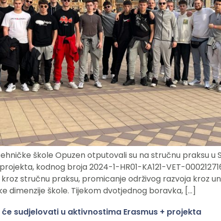
tehničke škole Opuzen otputovali su na stručnu praksu u Se
projekta, kodnog broja 2024-1-HR01-KA121-VET-000212716. 
a kroz stručnu praksu, promicanje održivog razvoja kroz un
e dimenzije škole. Tijekom dvotjednog boravka, […]
i će sudjelovati u aktivnostima Erasmus + projekta