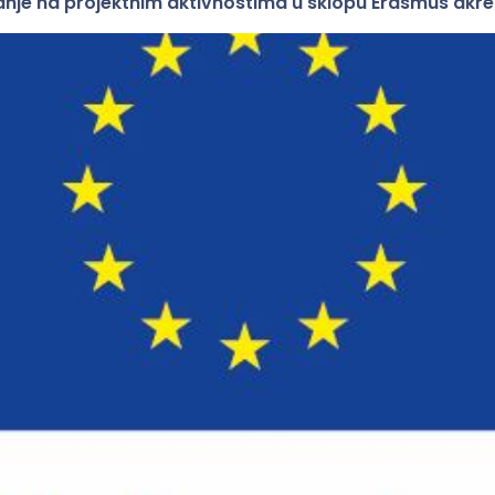
anje na projektnim aktivnostima u sklopu Erasmus akre