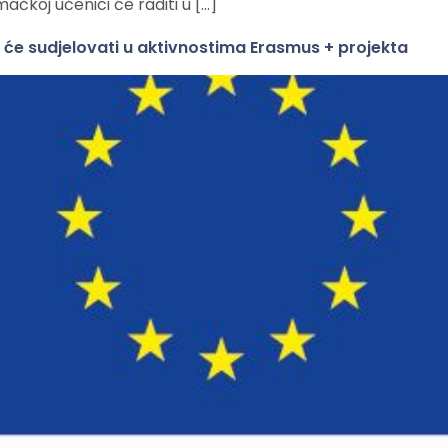
čkoj učenici će raditi u […]
i će sudjelovati u aktivnostima Erasmus + projekta