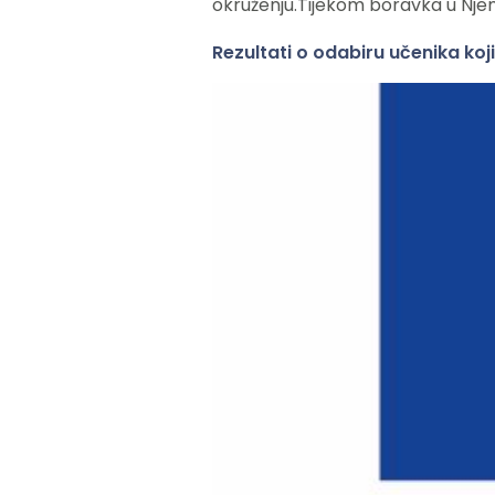
okruženju.Tijekom boravka u Njema
Rezultati o odabiru učenika koj