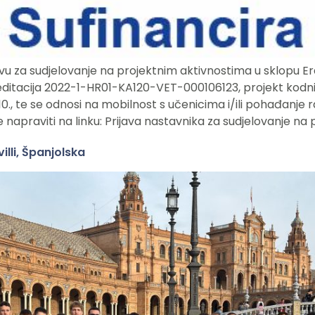
javu za sudjelovanje na projektnim aktivnostima u sklopu E
ditacija 2022-1-HR01-KA120-VET-000106123, projekt kodni
10., te se odnosi na mobilnost s učenicima i/ili pohađanje 
 napraviti na linku: Prijava nastavnika za sudjelovanje na 
lli, Španjolska