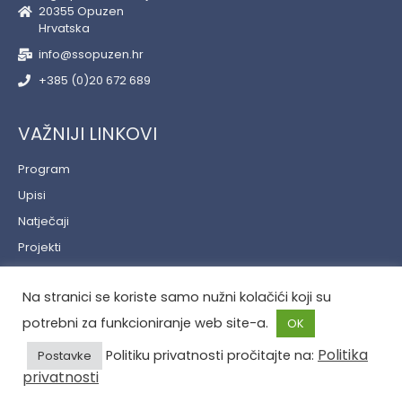
20355 Opuzen
Hrvatska
info@ssopuzen.hr
+385 (0)20 672 689
VAŽNIJI LINKOVI
Program
Upisi
Natječaji
Projekti
Učenički servis
Na stranici se koriste samo nužni kolačići koji su
Politika privatnosti
potrebni za funkcioniranje web site-a.
OK
Politika
Politiku privatnosti pročitajte na:
Postavke
privatnosti