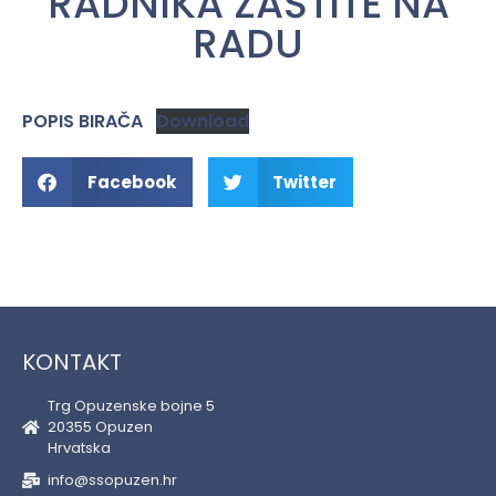
RADNIKA ZAŠTITE NA
RADU
POPIS BIRAČA
Download
Facebook
Twitter
KONTAKT
Trg Opuzenske bojne 5
20355 Opuzen
Hrvatska
info@ssopuzen.hr