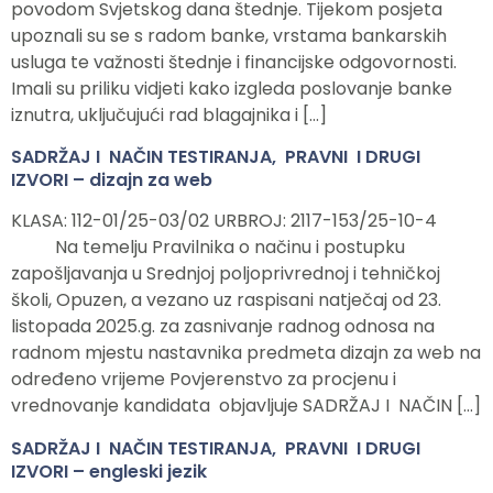
povodom Svjetskog dana štednje. Tijekom posjeta
upoznali su se s radom banke, vrstama bankarskih
usluga te važnosti štednje i financijske odgovornosti.
Imali su priliku vidjeti kako izgleda poslovanje banke
iznutra, uključujući rad blagajnika i […]
SADRŽAJ I NAČIN TESTIRANJA, PRAVNI I DRUGI
IZVORI – dizajn za web
KLASA: 112-01/25-03/02 URBROJ: 2117-153/25-10-4
Na temelju Pravilnika o načinu i postupku
zapošljavanja u Srednjoj poljoprivrednoj i tehničkoj
školi, Opuzen, a vezano uz raspisani natječaj od 23.
listopada 2025.g. za zasnivanje radnog odnosa na
radnom mjestu nastavnika predmeta dizajn za web na
određeno vrijeme Povjerenstvo za procjenu i
vrednovanje kandidata objavljuje SADRŽAJ I NAČIN […]
SADRŽAJ I NAČIN TESTIRANJA, PRAVNI I DRUGI
IZVORI – engleski jezik