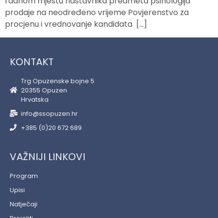
radnom mjestu nastavnika predmeta psihologija
prodaje na neodređeno vrijeme Povjerenstvo za
procjenu i vrednovanje kandidata […]
KONTAKT
Trg Opuzenske bojne 5
20355 Opuzen
Hrvatska
info@ssopuzen.hr
+385 (0)20 672 689
VAŽNIJI LINKOVI
Program
Upisi
Natječaji