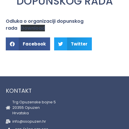
DOPUNSKOG RADA
Odluka o organizaciji dopunskog
rada
Download
Facebook
Twitter
KONTAKT
Trg Opuzenske bojne 5
20355 Opuzen
Hrvatska
info@ssopuzen.hr