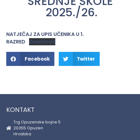
SREDNJE ŠKOLE
2025./26.
NATJEČAJ ZA UPIS UČENIKA U 1.
RAZRED
Download
Facebook
Twitter
KONTAKT
Trg Opuzenske bojne 5
20355 Opuzen
Hrvatska