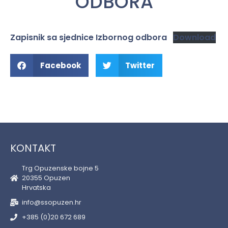
ODBORA
Zapisnik sa sjednice Izbornog odbora
Download
Facebook
Twitter
KONTAKT
Trg Opuzenske bojne 5
20355 Opuzen
Hrvatska
info@ssopuzen.hr
+385 (0)20 672 689