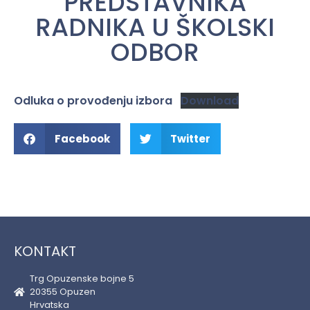
PREDSTAVNIKA
RADNIKA U ŠKOLSKI
ODBOR
Odluka o provođenju izbora
Download
Facebook
Twitter
KONTAKT
Trg Opuzenske bojne 5
20355 Opuzen
Hrvatska