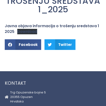
TROŠENJU SREDSTAVA
1_2025
Javna objava informacija o trošenju sredstava 1
2025
Download
Facebook
Twitter
KONTAKT
Trg Opuzenske bojne 5
20355 Opuzen
Hrvatska