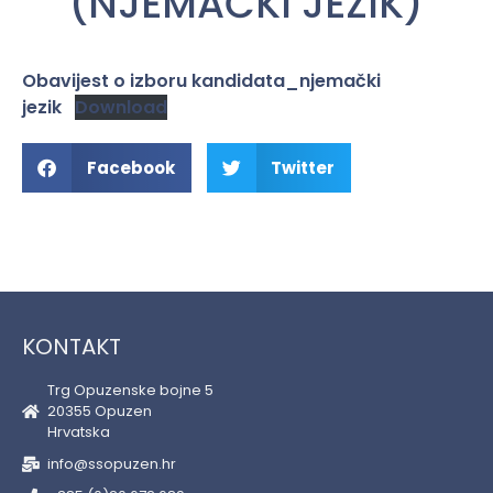
(NJEMAČKI JEZIK)
Obavijest o izboru kandidata_njemački
jezik
Download
Facebook
Twitter
KONTAKT
Trg Opuzenske bojne 5
20355 Opuzen
Hrvatska
info@ssopuzen.hr