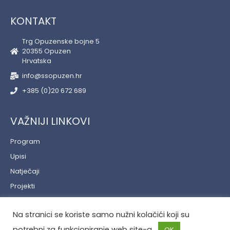
KONTAKT
Trg Opuzenske bojne 5
20355 Opuzen
Hrvatska
info@ssopuzen.hr
+385 (0)20 672 689
VAŽNIJI LINKOVI
Program
Upisi
Natječaji
Projekti
Učenički servis
Na stranici se koriste samo nužni kolačići koji su
Politika privatnosti
potrebni za funkcioniranje web site-a.
OK