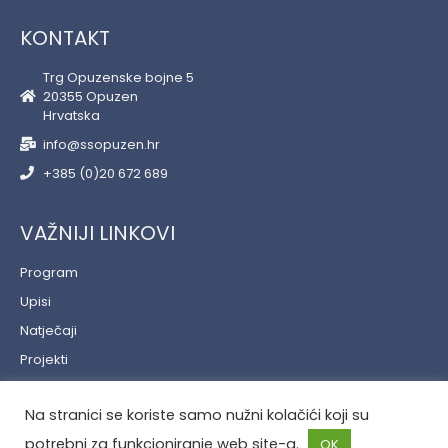
KONTAKT
Trg Opuzenske bojne 5
20355 Opuzen
Hrvatska
info@ssopuzen.hr
+385 (0)20 672 689
VAŽNIJI LINKOVI
Program
Upisi
Natječaji
Projekti
Učenički servis
Na stranici se koriste samo nužni kolačići koji su
Politika privatnosti
potrebni za funkcioniranje web site-a.
OK