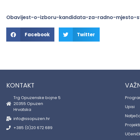
Obavijest-o-izboru-kandidata-za-radno-mjesto-s
Facebook
Twitter
KONTAKT
VAŽN
Trg Opuzenske bojne 5
Progr
20355 Opuzen
Upisi
Hrvatska
Natječa
info@ssopuzen.hr
Projekti
+385 (0)20 672 689
Učeničk