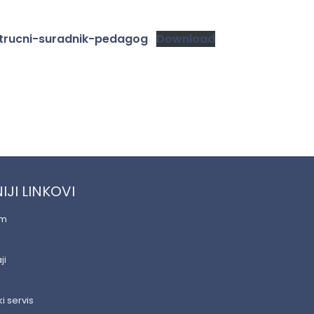
trucni-suradnik-pedagog
Download
IJI LINKOVI
am
ji
i servis