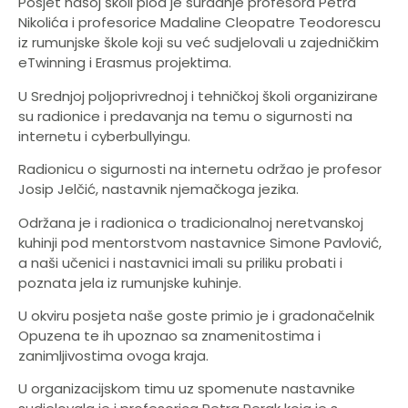
Posjet našoj školi plod je suradnje profesora Petra
Nikolića i profesorice Madaline Cleopatre Teodorescu
iz rumunjske škole koji su već sudjelovali u zajedničkim
eTwinning i Erasmus projektima.
U Srednjoj poljoprivrednoj i tehničkoj školi organizirane
su radionice i predavanja na temu o sigurnosti na
internetu i cyberbullyingu.
Radionicu o sigurnosti na internetu održao je profesor
Josip Jelčić, nastavnik njemačkoga jezika.
Održana je i radionica o tradicionalnoj neretvanskoj
kuhinji pod mentorstvom nastavnice Simone Pavlović,
a naši učenici i nastavnici imali su priliku probati i
poznata jela iz rumunjske kuhinje.
U okviru posjeta naše goste primio je i gradonačelnik
Opuzena te ih upoznao sa znamenitostima i
zanimljivostima ovoga kraja.
U organizacijskom timu uz spomenute nastavnike