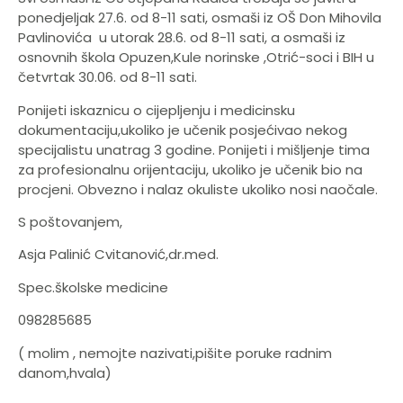
ponedjeljak 27.6. od 8-11 sati, osmaši iz OŠ Don Mihovila
Pavlinovića u utorak 28.6. od 8-11 sati, a osmaši iz
osnovnih škola Opuzen,Kule norinske ,Otrić-soci i BIH u
četvrtak 30.06. od 8-11 sati.
Ponijeti iskaznicu o cijepljenju i medicinsku
dokumentaciju,ukoliko je učenik posjećivao nekog
specijalistu unatrag 3 godine. Ponijeti i mišljenje tima
za profesionalnu orijentaciju, ukoliko je učenik bio na
procjeni. Obvezno i nalaz okuliste ukoliko nosi naočale.
S poštovanjem,
Asja Palinić Cvitanović,dr.med.
Spec.školske medicine
098285685
( molim , nemojte nazivati,pišite poruke radnim
danom,hvala)