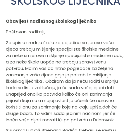
ŠKOLSKOG LIJEČNIKA
Obavijest nadležnog školskog liječnika
Poštovani roditelji,
Za upis u srednju školu za pojedine smjerove vaša
djeca trebaju mišljenje specijaliste školske medicine,
za neke smjerove mišljenje specijaliste medicine rada,
a za neke škole uopće ne trebaju zdravstvenu
potvrdu. Molim vas da hitno pogledate za željena
zanimanja vaše djece gdje je potrebito mišljenje
školskog liječnika . Obzirom da ja neću raditi u srpnju
kada se liste zaključaju, ja ću sada vašoj djeci dati
unaprijed onoliko potvrda koliko će oni zanimanja
prijaviti koja su u mojoj ovlasti,a učenik će naravno
koristiti onu za zanimanje koje na kraju upiše,dok će
druge baciti. To vidim sada jedinim načinom ,jer će
inače vaše dijeti morati ići po potvrdu u Dubrovnik.
Svi osmaši iz OŠ Stjepana Radića trebaju se javiti u