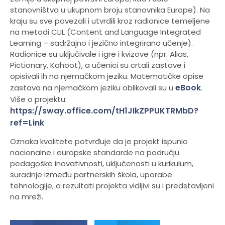
stanovništva u ukupnom broju stanovnika Europe). Na
kraju su sve povezali i utvrdili kroz radionice temeljene
na metodi CLIL (Content and Language Integrated
Learning – sadržajno i jezično integrirano učenje).
Radionice su uključivale i igre i kvizove (npr. Alias,
Pictionary, Kahoot), a učenici su crtali zastave i
opisivali ih na njemačkom jeziku. Matematičke opise
eBook
zastava na njemačkom jeziku oblikovali su u
.
Više o projektu:
https://sway.office.com/tH1JIkZPPUKTRMbD?
ref=Link
Oznaka kvalitete potvrđuje da je projekt ispunio
nacionalne i europske standarde na području
pedagoške inovativnosti, uključenosti u kurikulum,
suradnje između partnerskih škola, uporabe
tehnologije, a rezultati projekta vidljivi su i predstavljeni
na mreži.