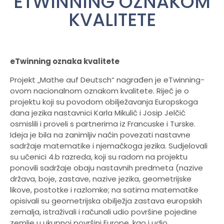
ETWINNING OZNAKOM
KVALITETE
eTwinning oznaka kvalitete
Projekt „Mathe auf Deutsch“ nagrađen je eTwinning-
ovom nacionalnom oznakom kvalitete. Riječ je o
projektu koji su povodom obilježavanja Europskoga
dana jezika nastavnici Karla Mikulić i Josip Jelčić
osmislili i proveli s partnerima iz Francuske i Turske.
Ideja je bila na zanimljiv način povezati nastavne
sadržaje matematike i njemačkoga jezika. Sudjelovali
su učenici 4.b razreda, koji su radom na projektu
ponovili sadržaje obaju nastavnih predmeta (nazive
država, boje, zastave, nazive jezika, geometrijske
likove, postotke i razlomke; na satima matematike
opisivali su geometrijska obilježja zastava europskih
zemalja, istraživali i računali udio površine pojedine
zemlje u ukupnoj površini Europe, kao i udio