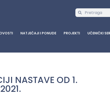
OVOSTI
NATJEČAJI I PONUDE
PROJEKTI
UČENIČKI SE
JI NASTAVE OD 1.
2021.