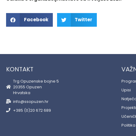
Facebook
Twitter
KONTAKT
VAŽN
Trg Opuzenske bojne 5
Progr
20355 Opuzen
Upisi
Hrvatska
Natječa
info@ssopuzen.hr
Projekti
+385 (0)20 672 689
Učeničk
Politika