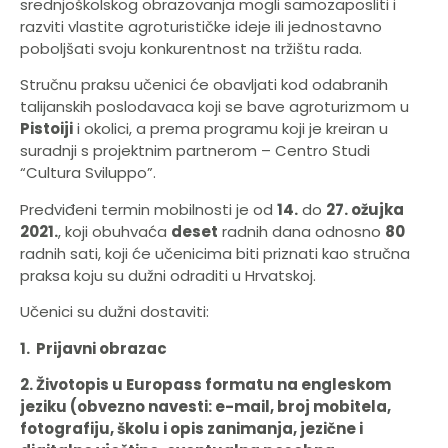
srednjoškolskog obrazovanja mogli samozaposliti i
razviti vlastite agroturističke ideje ili jednostavno
poboljšati svoju konkurentnost na tržištu rada.
Stručnu praksu učenici će obavljati kod odabranih
talijanskih poslodavaca koji se bave agroturizmom u
Pistoiji
i okolici, a prema programu koji je kreiran u
suradnji s projektnim partnerom – Centro Studi
“Cultura Sviluppo”.
Predviđeni termin mobilnosti je od
14.
do
27. ožujka
2021.
, koji obuhvaća
deset
radnih dana odnosno
80
radnih sati, koji će učenicima biti priznati kao stručna
praksa koju su dužni odraditi u Hrvatskoj.
Učenici su dužni dostaviti:
1. P
rijavni obrazac
2. Životopis u Europass formatu na engleskom
jeziku (obvezno navesti: e-mail, broj mobitela,
fotografiju, školu i opis zanimanja, jezične i