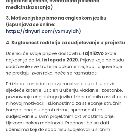
digitalne vještine, eventualna posebna
medicinska stanja)
3. Motivacijsko pismo na engleskom jeziku
(ispunjava se online:
https://tinyurl.com/yxmuyldh
)
4. Suglasnost roditelja za sudjelovanje u projektu
.
Učenici će svoje prijave dostaviti u
t
ajništvo
Škole
najkasnije do 14
. listopada 2020.
Prijave koje ne budu
sadržavale sve tražene dokumente, kao i prijave koje
se predaju izvan roka, neće se razmatrati.
Pri izboru kandidata povjerenstvo će uzeti u obzir
sljedeće kriterije: uspjeh u učenju, vladanje, izostanke,
poznavanje engleskoga jezika. Izbor učenika ovisit će o
njihovoj motivaciji i sklonostima za stjecanje stručnih
kompetencija u agroturizmu, spremnosti za
sudjelovanje u svim projektnim aktivnostima prije,
tijekom i nakon mobilnosti. Prednost će se dati
učenicima koji do sada nisu sudjelovali u sličnim