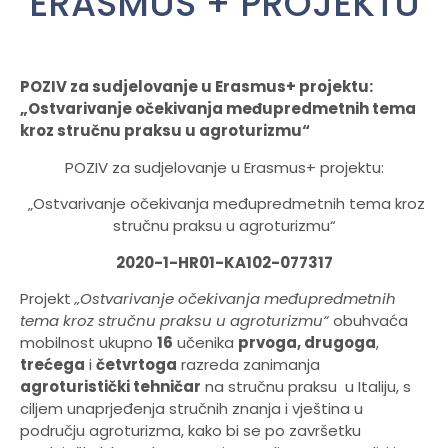
ERASMUS + PROJEKTU
POZIV za sudjelovanje u Erasmus+ projektu:
„Ostvarivanje očekivanja međupredmetnih tema
kroz stručnu praksu u agroturizmu“
POZIV za sudjelovanje u Erasmus+ projektu:
„Ostvarivanje očekivanja međupredmetnih tema kroz
stručnu praksu u agroturizmu“
2020-1-HR01-KA102-077317
Projekt
„O
stvarivanje očekivanja međupredmetnih
tema kroz stručnu praksu
u agroturizmu“
obuhvaća
mobilnost ukupno
16
učenika
prvoga, drugoga
,
trećega
i
četvrtoga
razreda zanimanja
agroturistički tehničar
na stručnu praksu u Italiju, s
ciljem unaprjeđenja stručnih znanja i vještina u
području agroturizma, kako bi se po završetku