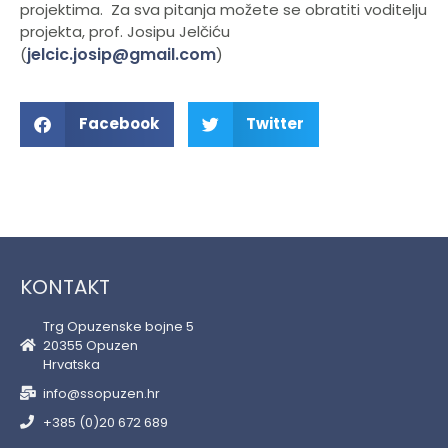
projektima. Za sva pitanja možete se obratiti voditelju
projekta, prof. Josipu Jelčiću
jelcic.josip@gmail.com
(
)
Facebook
Twitter
KONTAKT
Trg Opuzenske bojne 5
20355 Opuzen
Hrvatska
info@ssopuzen.hr
+385 (0)20 672 689