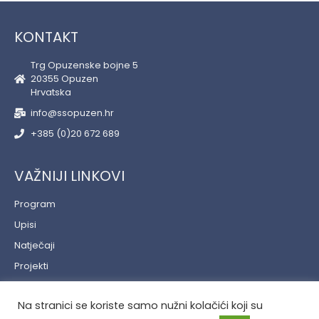
KONTAKT
Trg Opuzenske bojne 5
20355 Opuzen
Hrvatska
info@ssopuzen.hr
+385 (0)20 672 689
VAŽNIJI LINKOVI
Program
Upisi
Natječaji
Projekti
Učenički servis
Na stranici se koriste samo nužni kolačići koji su
Politika privatnosti