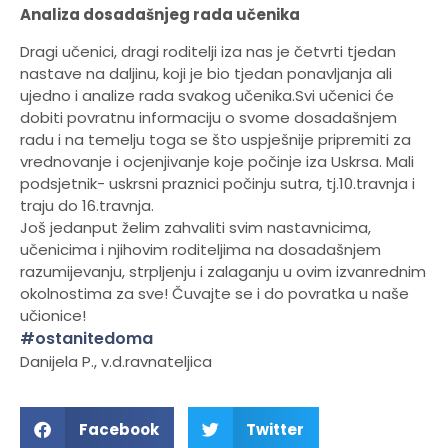
Analiza dosadašnjeg rada učenika
Dragi učenici, dragi roditelji iza nas je četvrti tjedan
nastave na daljinu, koji je bio tjedan ponavljanja ali
ujedno i analize rada svakog učenika.Svi učenici će
dobiti povratnu informaciju o svome dosadašnjem
radu i na temelju toga se što uspješnije pripremiti za
vrednovanje i ocjenjivanje koje počinje iza Uskrsa. Mali
podsjetnik- uskrsni praznici počinju sutra, tj.10.travnja i
traju do 16.travnja.
Još jedanput želim zahvaliti svim nastavnicima,
učenicima i njihovim roditeljima na dosadašnjem
razumijevanju, strpljenju i zalaganju u ovim izvanrednim
okolnostima za sve! Čuvajte se i do povratka u naše
učionice!
#
ostanitedoma
Danijela P., v.d.ravnateljica
Facebook
Twitter