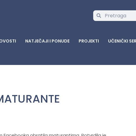
OVOSTI
NATJEČAJI I PONUDE
PROJEKTI
UČENIČKI SE
 MATURANTE
m Facebooka obratila maturantima. Potvrdila je