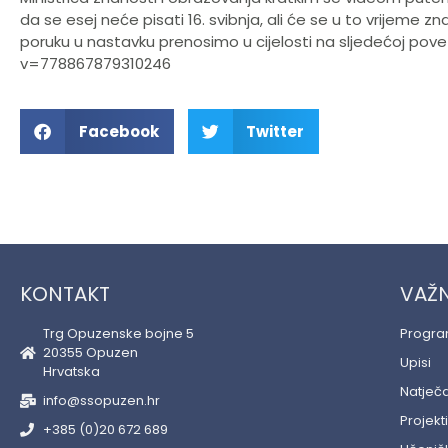
da se esej neće pisati 16. svibnja, ali će se u to vrijeme 
poruku u nastavku prenosimo u cijelosti na sljedećoj po
v=778867879310246
Facebook
Twitter
KONTAKT
VAŽN
Trg Opuzenske bojne 5
Progr
20355 Opuzen
Upisi
Hrvatska
Natječa
info@ssopuzen.hr
Projekti
+385 (0)20 672 689