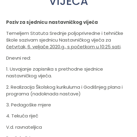
VIJEĆA
Poziv za sjednicu nastavničkog vijeća
Temeljem Statuta Srednje poljoprivredne i tehničke
škole sazivam sjednicu Nastavničkog vijeća za
četvrtak, 6. veljače 2020.g., s početkom u 10:25 sati
.
Dnevni red:
1. Usvajanje zapisnika s prethodne sjednice
nastavničkog vijeća.
2. Realizacija Školskog kurikuluma i Godišnjeg plana i
programa (nadoknada nastave)
3. Pedagoške mjere
4. Tekuća riječ
V.d. ravnateljica