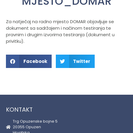
MJESTO_DOMAR
Za natječaj na radno mjesto DOMAR objavljuje se
dokument sa sadržajem i načinom testiranja te
pravnim i drugim izvorima testiranja (dokument u
privitku).
Facebook
Twitter
KONTAKT
Trg Opuzenske bojne 5
20355 Opuzen
Hrvatska