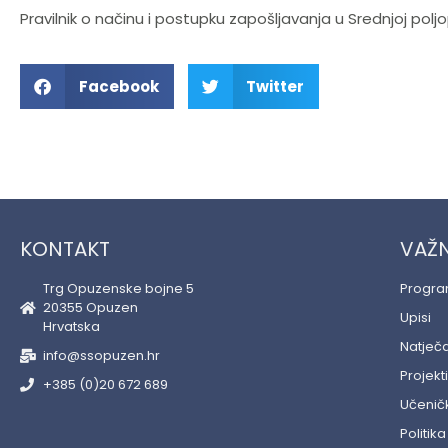
Pravilnik o načinu i postupku zapošljavanja u Srednjoj poljop
Facebook
Twitter
KONTAKT
VAŽN
Trg Opuzenske bojne 5
Progr
20355 Opuzen
Upisi
Hrvatska
Natječa
info@ssopuzen.hr
Projekti
+385 (0)20 672 689
Učeničk
Politika