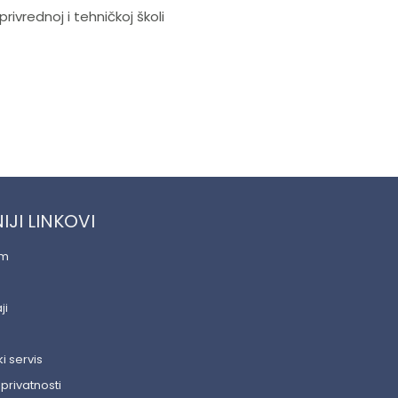
rivrednoj i tehničkoj školi
IJI LINKOVI
am
ji
i servis
 privatnosti