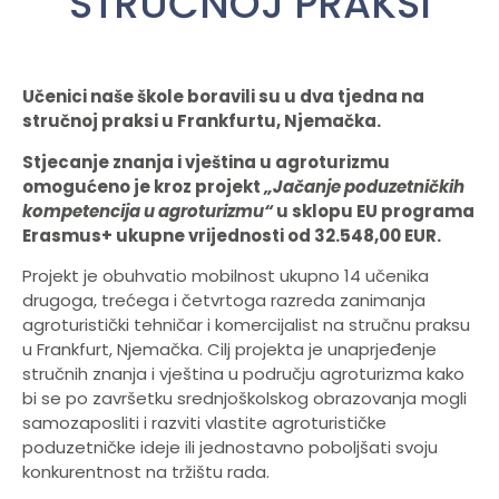
STRUČNOJ PRAKSI
Učenici naše škole boravili su u dva tjedna na
stručnoj praksi u Frankfurtu, Njemačka.
Stjecanje znanja i vještina u agroturizmu
omogućeno je kroz projekt
„Jačanje poduzetničkih
kompetencija u agroturizmu“
u sklopu EU programa
Erasmus+ ukupne vrijednosti od 32.548,00 EUR.
Projekt je obuhvatio mobilnost ukupno 14 učenika
drugoga, trećega i četvrtoga razreda zanimanja
agroturistički tehničar i komercijalist na stručnu praksu
u Frankfurt, Njemačka. Cilj projekta je unaprjeđenje
stručnih znanja i vještina u području agroturizma kako
bi se po završetku srednjoškolskog obrazovanja mogli
samozaposliti i razviti vlastite agroturističke
poduzetničke ideje ili jednostavno poboljšati svoju
konkurentnost na tržištu rada.