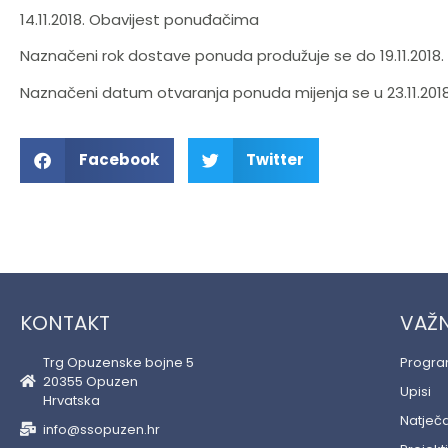
14.11.2018. Obavijest ponuđačima
Naznačeni rok dostave ponuda produžuje se do 19.11.2018.
Naznačeni datum otvaranja ponuda mijenja se u 23.11.2018. 
Facebook
Twitter
KONTAKT
VAŽN
Trg Opuzenske bojne 5
Progr
20355 Opuzen
Upisi
Hrvatska
Natječa
info@ssopuzen.hr