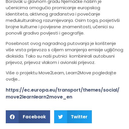
Boravak u glavnom gradu Njemačke našim je
učenicima omogućio promicanje europskog
identiteta, aktivnog građanstva i povećanje
međukulturalnog razumijevanja. Osim toga, posjetivši
brojne kulturne i povijesne znamenitosti, učenici su
ponovili gradivo povijesti i geografije.
Posebnost ovog nagradnog putovanja je korištenje
više vrsta prijevoza s ciljem smanjenja emisije ugljičnog
dioksida. Tako su naši putnici kombinirali autobusni
prijevoz, prijevoz vlakom i avionski prijevoz.
Više o projektu Move2Learn, Learn2Move pogledajte
ovdje…
https://ec.europa.eu/transport/themes/social/
move2learnlearn2move_en
Facebook
Twitter