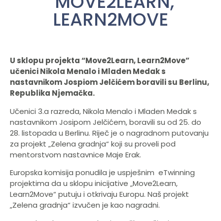
“MOVE2LEARN,
LEARN2MOVE
U sklopu projekta “Move2Learn, Learn2Move”
učenici Nikola Menalo i Mladen Medak s
nastavnikom Jospiom Jelčićem boravili su Berlinu,
Republika Njemačka.
Učenici 3.a razreda, Nikola Menalo i Mladen Medak s
nastavnikom Josipom Jelčićem, boravili su od 25. do
28. listopada u Berlinu. Riječ je o nagradnom putovanju
za projekt „Zelena gradnja“ koji su proveli pod
mentorstvom nastavnice Maje Erak.
Europska komisija ponudila je uspješnim eTwinning
projektima da u sklopu inicijative „Move2Learn,
Learn2Move“ putuju i otkrivaju Europu. Naš projekt
„Zelena gradnja“ izvučen je kao nagradni.