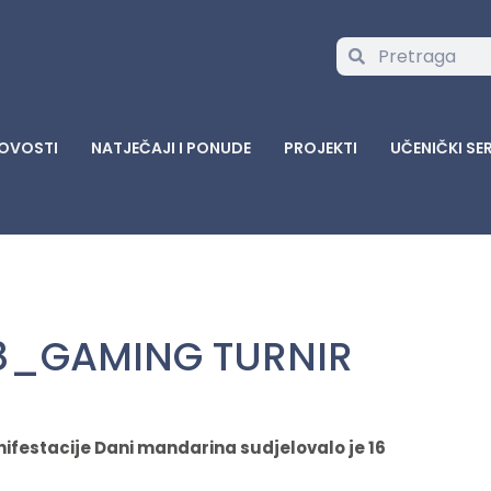
OVOSTI
NATJEČAJI I PONUDE
PROJEKTI
UČENIČKI SE
8_GAMING TURNIR
ifestacije Dani mandarina sudjelovalo je 16