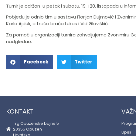
Turnir je održan u petak i subotu, 19. i 20. listopada u inf
Pobjedu je odnio tim u sastavu Florijan Dujmović i Zvonimi
Karlo Ajduk, a treće braća Lukas i Vid Glaviškić.
Za pomoć u organizaciji turnira zahvaljujemo Zvonimiru G
nadgledao.
Facebook
Twitter
KONTAKT
VAŽN
Trg Opuzenske bojne 5
Progr
20355 Opuzen
Upisi
Hrvatska