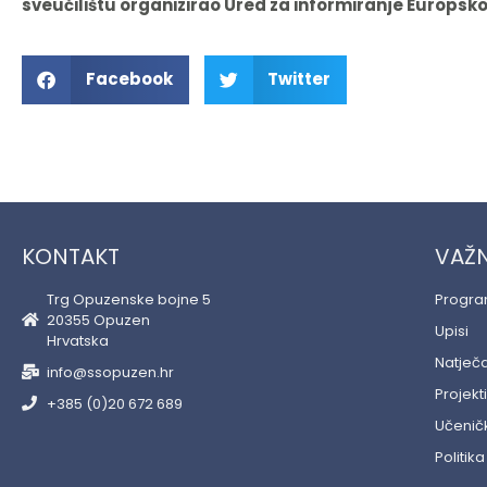
sveučilištu organizirao Ured za informiranje Europs
Facebook
Twitter
KONTAKT
VAŽN
Trg Opuzenske bojne 5
Progr
20355 Opuzen
Upisi
Hrvatska
Natječa
info@ssopuzen.hr
Projekti
+385 (0)20 672 689
Učeničk
Politika