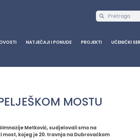
OVOSTI
NATJEČAJI I PONUDE
PROJEKTI
UČENIČKI SE
 PELJEŠKOM MOSTU
imnazije Metković, sudjelovali smo na
i most, kojeg je 20. travnja na Dubrovačkom