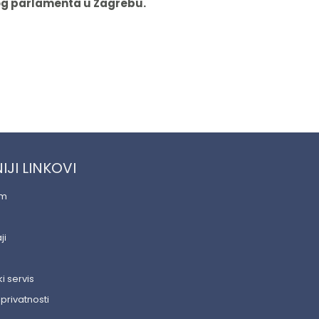
kog parlamenta u Zagrebu.
IJI LINKOVI
am
ji
i servis
 privatnosti