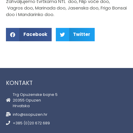
Zahvaljujemo tvrtkama NTL doo, Filip voće doo,
Vagros doo, Marinada doo, Jasenska doo, Frigo Bonsai
doo i Mandarinko doo.
Facebook
Twitter
KONTAKT
Trg Opuzenske bojne 5
20355 Opuzen
Hrvatska
info@ssopuzen.hr
+385 (0)20 672 689