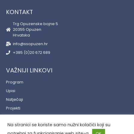
KONTAKT
Trg Opuzenske bojne 5
20355 Opuzen
Hrvatska
info@ssopuzen.hr
+385 (0)20 672 689
VAŽNIJI LINKOVI
Program
Upisi
Natječaji
Projekti
Učenički servis
Na stranici se koriste samo nužni kolačići koji su
Politika privatnosti
potrebni za funkcioniranje web site-a.
OK