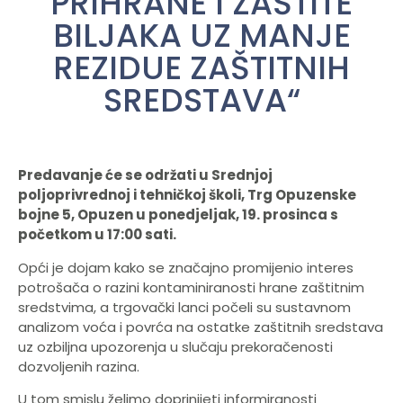
PRIHRANE I ZAŠTITE
BILJAKA UZ MANJE
REZIDUE ZAŠTITNIH
SREDSTAVA“
Predavanje će se održati u Srednjoj
poljoprivrednoj i tehničkoj školi, Trg Opuzenske
bojne 5, Opuzen u ponedjeljak, 19. prosinca s
početkom u 17:00 sati.
Opći je dojam kako se značajno promijenio interes
potrošača o razini kontaminiranosti hrane zaštitnim
sredstvima, a trgovački lanci počeli su sustavnom
analizom voća i povrća na ostatke zaštitnih sredstava
uz ozbiljna upozorenja u slučaju prekoračenosti
dozvoljenih razina.
U tom smislu želimo doprinijeti informiranosti