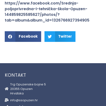
https://www.facebook.com/Srednja-
poljoprivredna-i-tehnička-škola-Opuzen-
144859825585627/photos/?
tab=album&album_id=1326766927394905
Facebook
Twitter
KONTAKT
Trg Opuzenske bojne 5
20355 Opuzen
Hrvatska
info@ssopuzen.hr