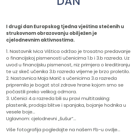
DAN
I drugi dan Europskog tjedna vještina stečenih u
strukovnom obrazovanju obilježen je
cjelodnevnim aktivnostima.
1. Nastavnik Ivica Vištica održao je trosatno predavanje
o financijskoj pismenosti učenicima 1.b i 3.b razreda. Uz
uvod u financijsku pismenost, niz primjera o kreditiranju
te uz skeč učenika 3.b razreda vrijeme je brzo proletilo.
2. Nastavnica Maja Marić s učenicima 3.a razreda
pripremila je bogat stol zdrave hrane kojom smo se
počastili preko velikog odmora.
3. Učenici 4.a razreda bili su pravi multitasking:
plastenik, prodaja blitve i spanjaka, bojanje hodnika u
vesele boje…
Uglavnom: cjelodnevni „šušur“…
Više fotografija pogledajte na našem Fb-u ovdje…