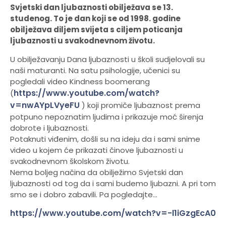
Svjetski dan ljubaznosti obilježava se 13.
studenog. To je dan koji se od 1998. godine
obilježava diljem svijeta s ciljem poticanja
ljubaznosti u svakodnevnom životu.
U obilježavanju Dana ljubaznosti u školi sudjelovali su
naši maturanti. Na satu psihologije, učenici su
pogledali video Kindness boomerang
https://www.youtube.com/watch?
(
v=nwAYpLVyeFU
) koji promiče ljubaznost prema
potpuno nepoznatim ljudima i prikazuje moć širenja
dobrote i ljubaznosti.
Potaknuti viđenim, došli su na ideju da i sami snime
video u kojem će prikazati činove ljubaznosti u
svakodnevnom školskom životu.
Nema boljeg načina da obilježimo Svjetski dan
ljubaznosti od tog da i sami budemo ljubazni. A pri tom
smo se i dobro zabavili. Pa pogledajte…
https://www.youtube.com/watch?v=-l1iGzgEcA0