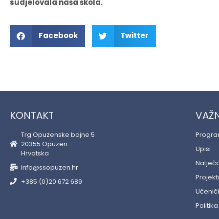
sudjelovala naša škola.
Facebook
Twitter
KONTAKT
VAŽN
Trg Opuzenske bojne 5
Progr
20355 Opuzen
Upisi
Hrvatska
Natječa
info@ssopuzen.hr
Projekti
+385 (0)20 672 689
Učeničk
Politika