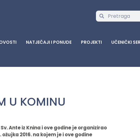
OVOSTI
NATJEČAJI I PONUDE
PROJEKTI
UČENIČKI SE
M U KOMINU
. Ante iz Knina i ove godine je organizirao
 ožujka 2016. na kojem je i ove godine