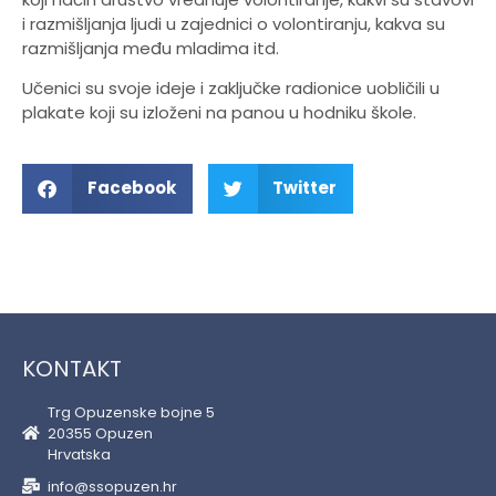
i razmišljanja ljudi u zajednici o volontiranju, kakva su
razmišljanja među mladima itd.
Učenici su svoje ideje i zaključke radionice uobličili u
plakate koji su izloženi na panou u hodniku škole.
Facebook
Twitter
KONTAKT
Trg Opuzenske bojne 5
20355 Opuzen
Hrvatska
info@ssopuzen.hr