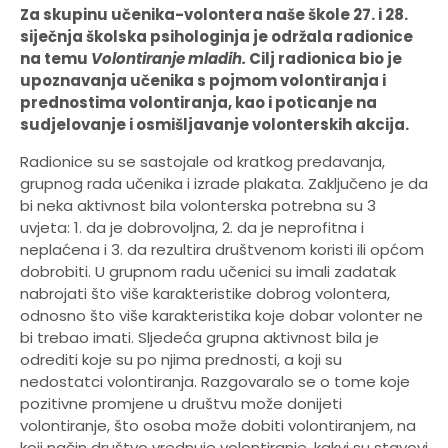
Za skupinu učenika-volontera naše škole 27. i 28.
siječnja školska psihologinja je održala radionice
na temu
Volontiranje mladih.
Cilj radionica bio je
upoznavanja učenika s pojmom volontiranja i
prednostima volontiranja, kao i poticanje na
sudjelovanje i osmišljavanje volonterskih akcija.
Radionice su se sastojale od kratkog predavanja,
grupnog rada učenika i izrade plakata. Zaključeno je da
bi neka aktivnost bila volonterska potrebna su 3
uvjeta: 1. da je dobrovoljna, 2. da je neprofitna i
neplaćena i 3. da rezultira društvenom koristi ili općom
dobrobiti. U grupnom radu učenici su imali zadatak
nabrojati što više karakteristike dobrog volontera,
odnosno što više karakteristika koje dobar volonter ne
bi trebao imati. Sljedeća grupna aktivnost bila je
odrediti koje su po njima prednosti, a koji su
nedostatci volontiranja. Razgovaralo se o tome koje
pozitivne promjene u društvu može donijeti
volontiranje, što osoba može dobiti volontiranjem, na
koji način društvo vrednuje volontiranje, kakvi su stavovi