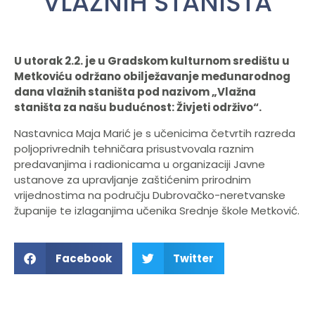
VLAŽNIH STANIŠTA
U utorak 2.2. je u Gradskom kulturnom središtu u
Metkoviću održano obilježavanje međunarodnog
dana vlažnih staništa pod nazivom „Vlažna
staništa za našu budućnost: Živjeti održivo“.
Nastavnica Maja Marić je s učenicima četvrtih razreda
poljoprivrednih tehničara prisustvovala raznim
predavanjima i radionicama u organizaciji Javne
ustanove za upravljanje zaštićenim prirodnim
vrijednostima na području Dubrovačko-neretvanske
županije te izlaganjima učenika Srednje škole Metković.
Facebook
Twitter