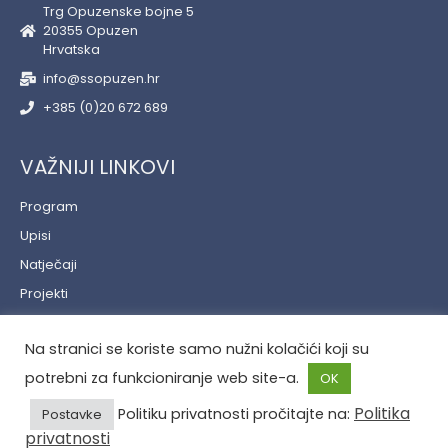
Trg Opuzenske bojne 5
20355 Opuzen
Hrvatska
info@ssopuzen.hr
+385 (0)20 672 689
VAŽNIJI LINKOVI
Program
Upisi
Natječaji
Projekti
Učenički servis
Na stranici se koriste samo nužni kolačići koji su
Politika privatnosti
potrebni za funkcioniranje web site-a.
OK
Politika
Politiku privatnosti pročitajte na:
Postavke
privatnosti