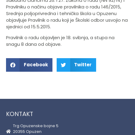
Sukladno člancima 26. i 27. Zakona o radu (NN 92/14) i
Pravilniku o načinu objave pravilnika o radu 146/2015,
Srednja poljoprivredna i tehnička škola u Opuzenu
objavljuje Pravilnik o radu koji je Školski odbor usvojio na
sjednici od 15.5.2015.
Pravilnik o radu objavljen je 18. svibnja, a stupa na
snagu 8 dana od objave.
Facebook
Twitter
KONTAKT
Trg Opuzenske bojne 5
20355 Opuzen