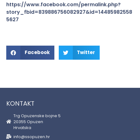
https://www.facebook.com/permalink.php?
story_fbid=839886756082927&id=14485982558
5627
Facebook
Twitter
KONTAKT
Trg Opuzenske bojne 5
20355 Opuzen
Hrvatska
info@ssopuzen.hr