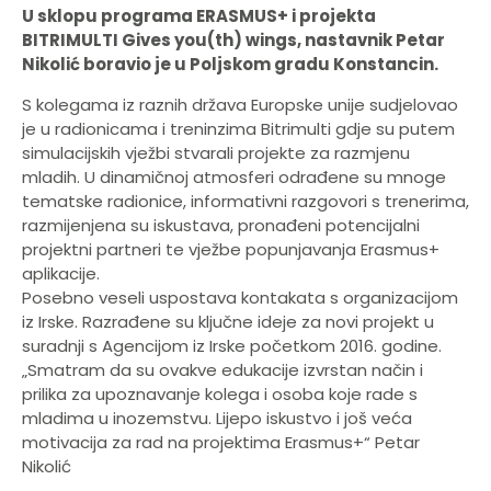
U sklopu programa ERASMUS+ i projekta
BITRIMULTI Gives you(th) wings, nastavnik Petar
Nikolić boravio je u Poljskom gradu Konstancin.
S kolegama iz raznih država Europske unije sudjelovao
je u radionicama i treninzima Bitrimulti gdje su putem
simulacijskih vježbi stvarali projekte za razmjenu
mladih. U dinamičnoj atmosferi odrađene su mnoge
tematske radionice, informativni razgovori s trenerima,
razmijenjena su iskustava, pronađeni potencijalni
projektni partneri te vježbe po
punjavanja Erasmus+
aplikacije.
Posebno veseli uspostava kontakata s organizacijom
iz Irske. Razrađene su ključne ideje za novi projekt u
suradnji s Agencijom iz Irske početkom 2016. godine.
„Smatram da su ovakve edukacije izvrstan način i
prilika za upoznavanje kolega i osoba koje rade s
mladima u inozemstvu. Lijepo iskustvo i još veća
motivacija za rad na projektima Erasmus+“ Petar
Nikolić