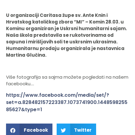
U organizaciji Caritasa župe sv. Ante Knin i
Hrvatskog katoličkog zbora “MI” – Komin 28.03. u
Kominu organiziran je Uskrsni humanitarni sajam.
Naša škola predstavila se rukotvorinama od
sapuna i mirišljavih soli te uskrsnim ukrasima.
Humanitarnu prodaju organizirala je nastavnica
Martina Glučina.
Više fotografija sa sajma možete pogledati na našem
facebooku….
https://www.facebook.com/media/set/?
set=a.828482157223387.1073741900.1448598255
85627&type=1
Facebook
Twitter