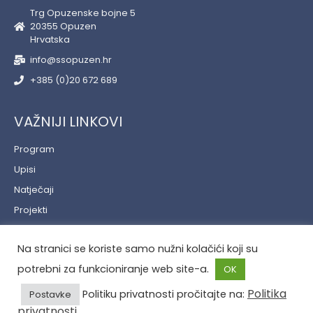
Trg Opuzenske bojne 5
20355 Opuzen
Hrvatska
info@ssopuzen.hr
+385 (0)20 672 689
VAŽNIJI LINKOVI
Program
Upisi
Natječaji
Projekti
Učenički servis
Na stranici se koriste samo nužni kolačići koji su
Politika privatnosti
potrebni za funkcioniranje web site-a.
OK
Politika
Politiku privatnosti pročitajte na:
Postavke
privatnosti