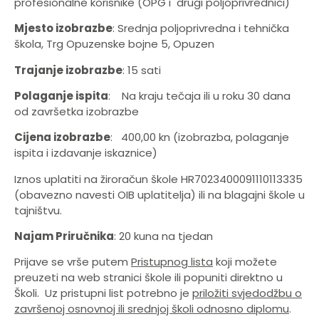
profesionalne korisnike (OPG i drugi poljoprivrednici)
Mjesto izobrazbe
: Srednja poljoprivredna i tehnička
škola, Trg Opuzenske bojne 5, Opuzen
Trajanje izobrazbe
: 15 sati
Polaganje ispita
: Na kraju tečaja ili u roku 30 dana
od završetka izobrazbe
Cijena izobrazbe
: 400,00 kn (izobrazba, polaganje
ispita i izdavanje iskaznice)
Iznos uplatiti na žiroračun škole HR7023400091110113335
(obavezno navesti OIB uplatitelja) ili na blagajni škole u
tajništvu.
Najam Priručnika
: 20 kuna na tjedan
Prijave se vrše putem
Pristupnog lista
koji možete
preuzeti na web stranici škole ili popuniti direktno u
Školi. Uz pristupni list potrebno je
priložiti svjedodžbu o
završenoj osnovnoj ili srednjoj školi odnosno diplomu
.