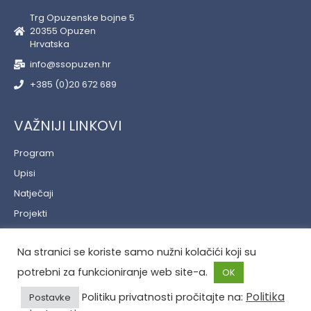
Trg Opuzenske bojne 5
20355 Opuzen
Hrvatska
info@ssopuzen.hr
+385 (0)20 672 689
VAŽNIJI LINKOVI
Program
Upisi
Natječaji
Projekti
Učenički servis
Na stranici se koriste samo nužni kolačići koji su
Politika privatnosti
potrebni za funkcioniranje web site-a.
OK
Politika
Politiku privatnosti pročitajte na:
Postavke