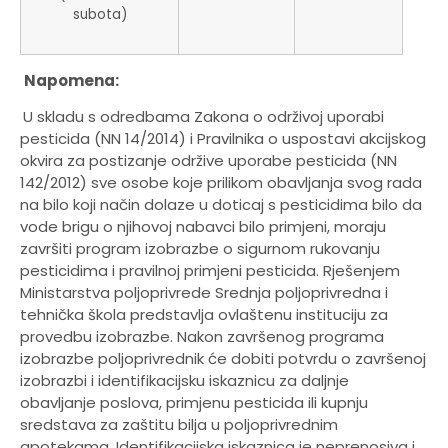
subota)
Napomena:
U skladu s odredbama Zakona o održivoj uporabi
pesticida (NN 14/2014) i Pravilnika o uspostavi akcijskog
okvira za postizanje održive uporabe pesticida (NN
142/2012) sve osobe koje prilikom obavljanja svog rada
na bilo koji način dolaze u doticaj s pesticidima bilo da
vode brigu o njihovoj nabavci bilo primjeni, moraju
završiti program izobrazbe o sigurnom rukovanju
pesticidima i pravilnoj primjeni pesticida. Rješenjem
Ministarstva poljoprivrede Srednja poljoprivredna i
tehnička škola predstavlja ovlaštenu instituciju za
provedbu izobrazbe. Nakon završenog programa
izobrazbe poljoprivrednik će dobiti potvrdu o završenoj
izobrazbi i identifikacijsku iskaznicu za daljnje
obavljanje poslova, primjenu pesticida ili kupnju
sredstava za zaštitu bilja u poljoprivrednim
apotekama. Identifikacijska iskaznica je neprenosiva i