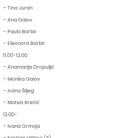
– Tina Juran
– Ana Galov
– Paula Barbir
– Eleonora Barbir
11.00-12.00
– Anamarija Dropuljić
– Monika Galov
– Ivana Šiljeg
– Matea Brečić
12.00-
– Ivana Grmoja
– Kristian Vištica (?)