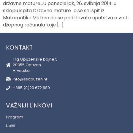
državne mature…U ponedjeljak, 26. svibnja 2014. u
sklopu ispita Državne mature piše se ispit iz
Matematike.Molimo da se pridržavate uputstva o vrsti
džepnog računala koje […]
KONTAKT
Trg Opuzenske bojne 5
20355 Opuzen
Hrvatska
info@ssopuzen.hr
+385 (0)20 672 689
VAŽNIJI LINKOVI
Program
Upisi